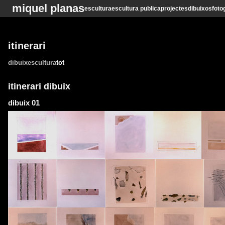
miquel planas
escultura
escultura publica
projectes
dibuixos
foto
itinerari
dibuix
escultura
tot
itinerari dibuix
dibuix 01