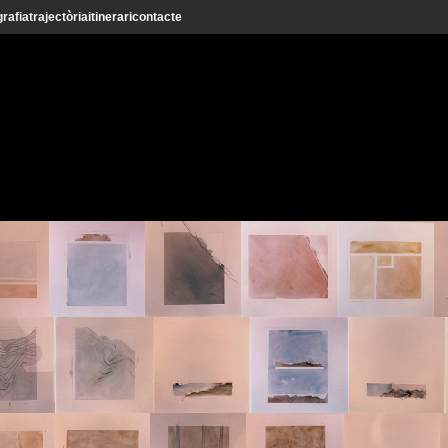
grafia
trajectòria
itinerari
contacte