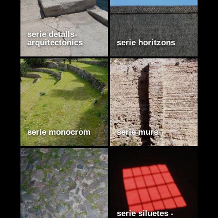
serie detalls-
arquitectonics
serie horitzons
serie monocrom
serie murs
serie siluetes -