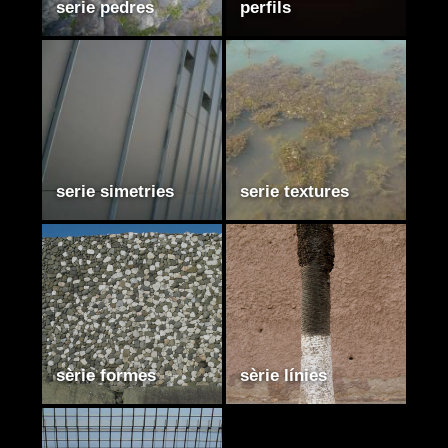
serie pedres
perfils
serie simetries
serie textures
sèrie formes
sèrie línies