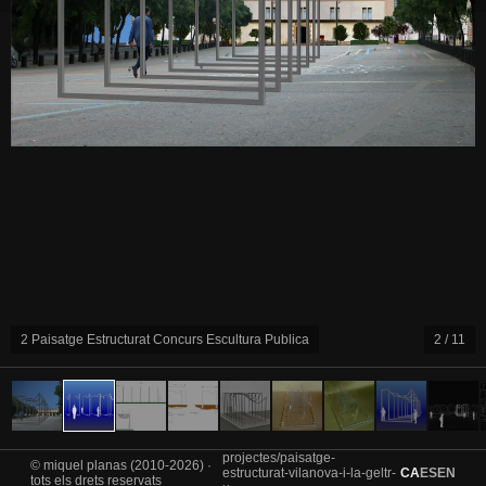
2 Paisatge Estructurat Concurs Escultura Publica
2 / 11
projectes/paisatge-
© miquel planas (2010-2026) ·
estructurat-vilanova-i-la-geltr-
CA
ES
EN
tots els drets reservats