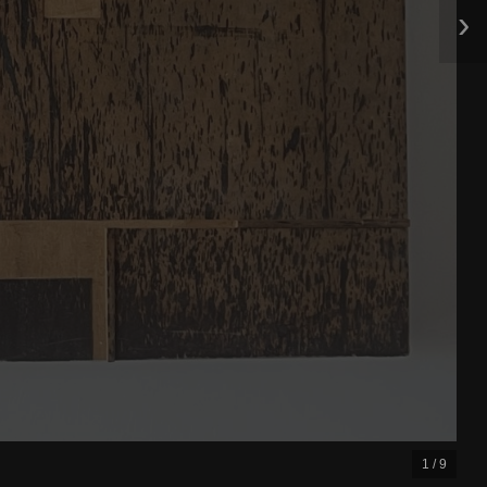
›
2 / 9