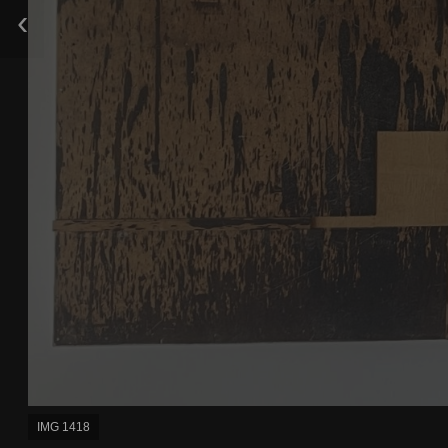
‹
SERIE TERRES PLANES 020763