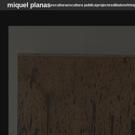
miquel planas
escultura
escultura publica
projectes
dibuixos
foto