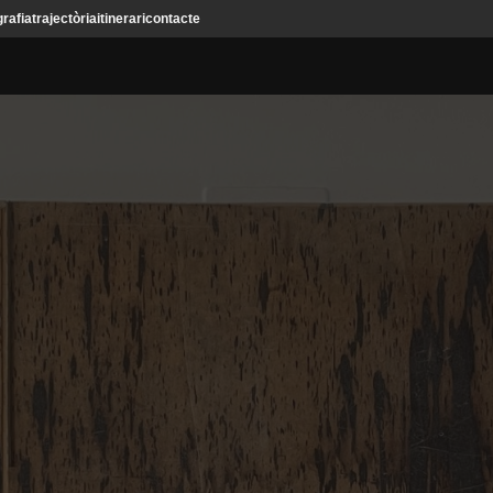
grafia
trajectòria
itinerari
contacte