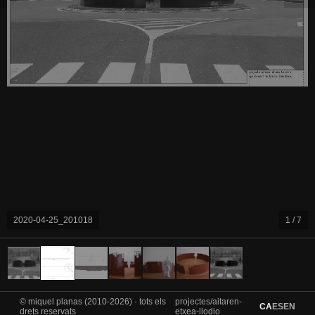
Concurs Escultura Publica aitaren etxea LLODIO2
2 / 7
© miquel planas (2010-2026) · tots els
projectes/aitaren-
CA
ES
EN
drets reservats
etxea-llodio