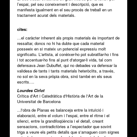
l’espai, pel seu coneixement i descripció, que es
manifesta igualment en el seu procés de treball en un
tractament acurat dels materials.
cites:
…el caràcter inherent als propis materials és important de
ressaltar, doncs no hi ha dubte que cada material
posseeix en si mateix un potencial expressiu molt
significatiu. L'artista, al conèixer-ho pot subratllar-ho i fins
i tot accentuar-ho fins al punt d'atorgar-li vida, tal com
defensava Jean Dubuffet, qui no debades va defensar la
validesa de tants i tants materials heteròclits, a través,
no sol en la seva pròpia obra, sinó també en els seus
escrits….
Lourdes Cirlot
Crítica d'Art i Catedràtica d'Història de l'Art de la
Universitat de Barcelona
...l'obra de Planas es balanceja entre la intuïció i
elaboració, entre el volum i l'espai, entre el ritme i el
silenci, entre la grandiloqüència i el detall, creant
sensacions, contradictòries a l’espectador que sovint
triga a veure els petits detalls que s'amaguen com signes