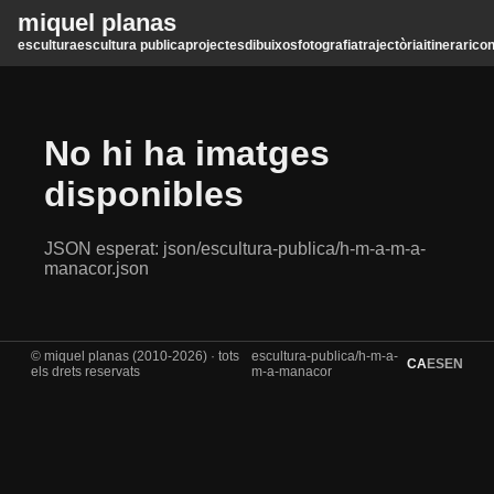
miquel planas
escultura
escultura publica
projectes
dibuixos
fotografia
trajectòria
itinerari
con
No hi ha imatges
disponibles
JSON esperat: json/escultura-publica/h-m-a-m-a-
manacor.json
© miquel planas (2010-2026) · tots
escultura-publica/h-m-a-
CA
ES
EN
els drets reservats
m-a-manacor