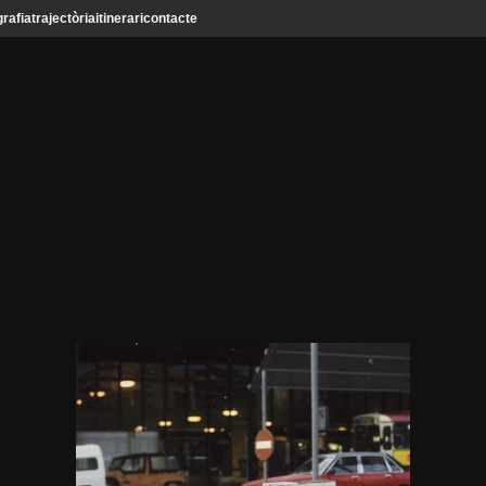
grafia
trajectòria
itinerari
contacte