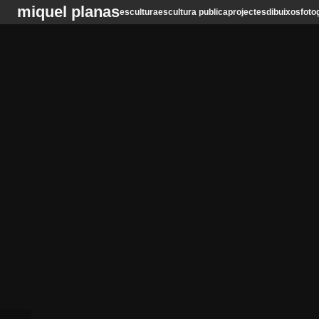
miquel planas
escultura
escultura publica
projectes
dibuixos
foto