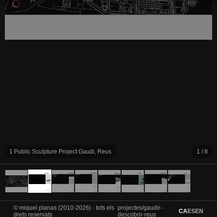
2 Public Sculpture Project Gaudi, Reus
2 / 8
© miquel planas (2010-2026) · tots els
projectes/gaudir-
CA
ES
EN
drets reservats
descobrir-reus