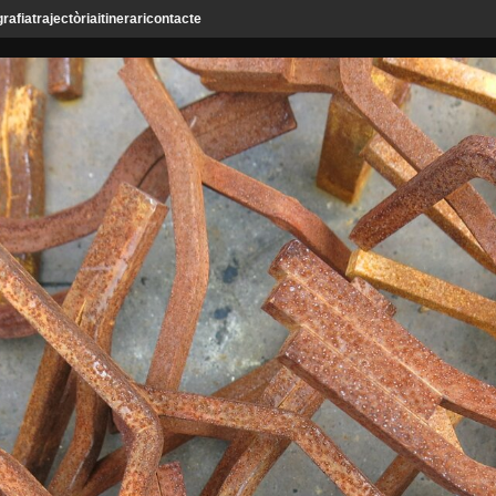
grafia
trajectòria
itinerari
contacte