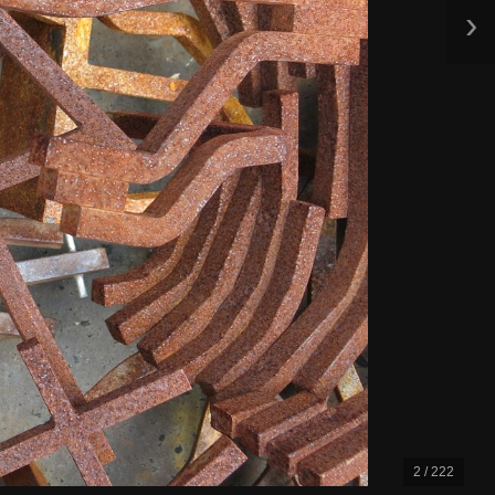
›
2 / 222