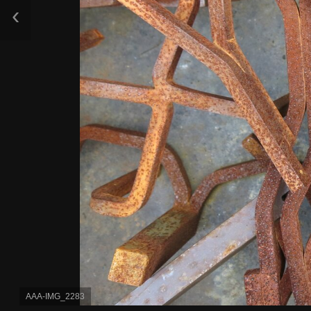
‹
AAA-IMG_2283