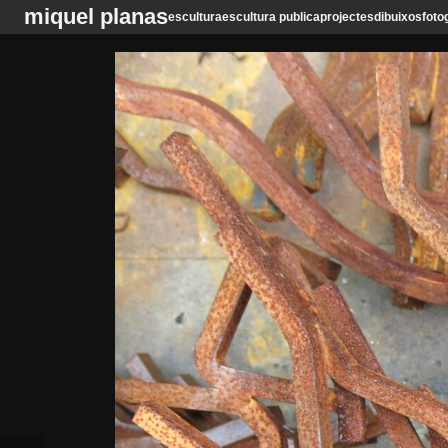
miquel planas
escultura
escultura publica
projectes
dibuixos
foto