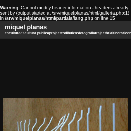
Warning
: Cannot modify header information - headers already
sent by (output started at /srv/miquelplanas/html/galleria.php:1)
in
/srv/miquelplanas/html/partials/lang.php
on line
15
miquel planas
escultura
escultura publica
projectes
dibuixos
fotografia
trajectòria
itinerari
con