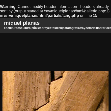
Warning
: Cannot modify header information - headers already
sent by (output started at /srv/miquelplanas/html/galleria.php:1)
in
/srv/miquelplanas/html/partials/lang.php
on line
15
miquel planas
escultura
escultura pública
proyectos
dibujos
fotografia
trayectoria
itinerario
c