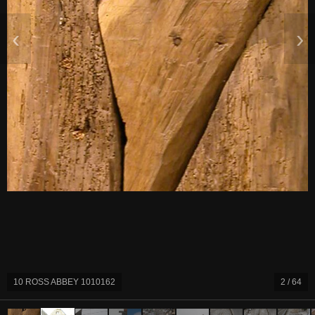
‹
›
10 ROSS ABBEY 1010162
2 / 64