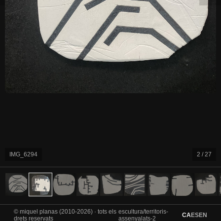
IMG_6294
2 / 27
© miquel planas (2010-2026) · tots els
escultura/territoris-
CA
ES
EN
drets reservats
assenyalats-2