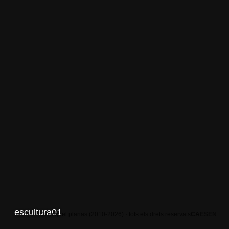
escultura01
© miquel planas (2010-2026) · tots els drets reservats
CA
ES
EN