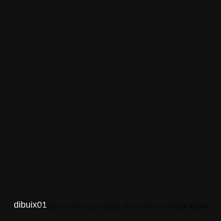
dibuix01
© miquel planas (2010-2026) · tots els drets reservats
CA
ES
EN