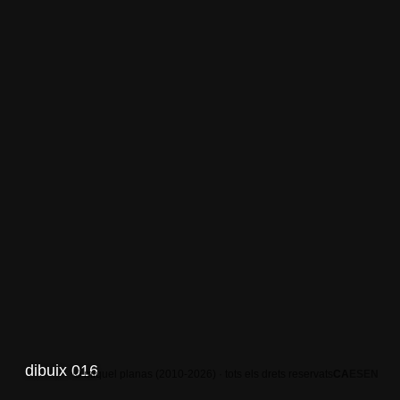
dibuix 016
© miquel planas (2010-2026) · tots els drets reservats
CA
ES
EN